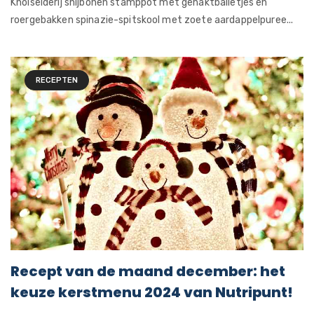
Knolselderij snijbonen stamppot met gehaktballetjes en
roergebakken spinazie-spitskool met zoete aardappelpuree...
RECEPTEN
Recept van de maand december: het
keuze kerstmenu 2024 van Nutripunt!