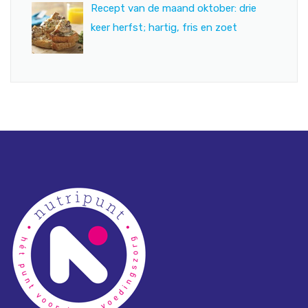
Recept van de maand oktober: drie
keer herfst; hartig, fris en zoet