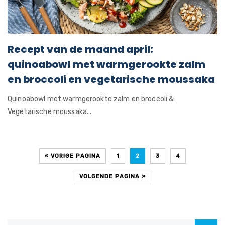
Recept van de maand april:
quinoabowl met warmgerookte zalm
en broccoli en vegetarische moussaka
Quinoabowl met warmgerookte zalm en broccoli &
Vegetarische moussaka...
« VORIGE PAGINA
1
2
3
4
VOLGENDE PAGINA »