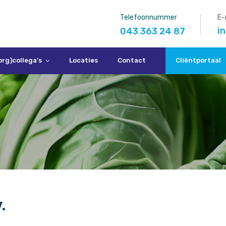
Telefoonnummer
E-
i
043 363 24 87
org)collega’s
Locaties
Contact
Cliëntportaal
.