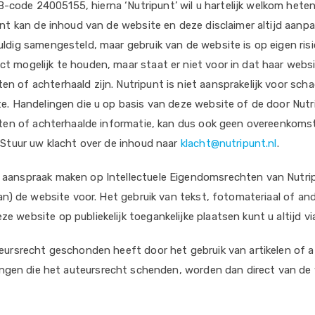
code 24005155, hierna ‘Nutripunt’ wil u hartelijk welkom hete
unt kan de inhoud van de website en deze disclaimer altijd aan
ldig samengesteld, maar gebruik van de website is op eigen risi
mogelijk te houden, maar staat er niet voor in dat haar website a
 of achterhaald zijn. Nutripunt is niet aansprakelijk voor sch
e. Handelingen die u op basis van deze website of de door Nutr
outen of achterhaalde informatie, kan dus ook geen overeenkoms
 Stuur uw klacht over de inhoud naar
klacht@nutripunt.nl
.
aanspraak maken op Intellectuele Eigendomsrechten van Nutripu
an) de website voor. Het gebruik van tekst, fotomateriaal of an
 website op publiekelijk toegankelijke plaatsen kunt u altijd v
eursrecht geschonden heeft door het gebruik van artikelen of a
dingen die het auteursrecht schenden, worden dan direct van de