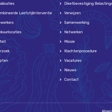
alisaties
Dieetbevestiging Belasting
mbineerde Leefstijlinterventie
Verwijzen
werkers
Samenwerking
ekuurlocaties
Netwerken
teit
Missie
rzoek
Klachtenprocedure
pten
Vacatures
Nieuws
Contact
Algem