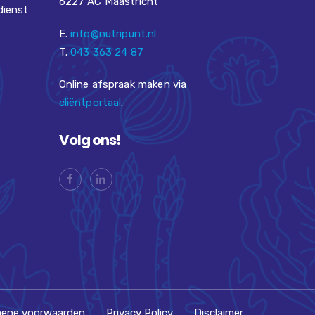
6227 AC Maastricht
dienst
E.
info@nutripunt.nl
T.
043 363 24 87
Online afspraak maken via
cliëntportaal
.
Volg ons!
ene voorwaarden
Privacy Policy
Disclaimer