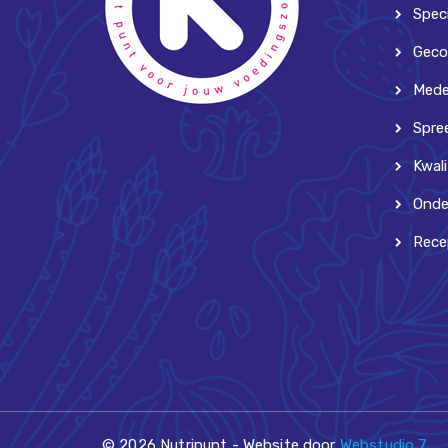
Speci
Geco
Mede
Spre
Kwali
Onde
Rece
© 2026 Nutripunt - Website door
Webstudio 7