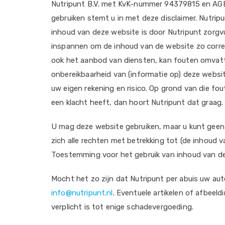
Nutripunt B.V. met KvK-nummer 94379815 en AGB-
gebruiken stemt u in met deze disclaimer. Nutrip
inhoud van deze website is door Nutripunt zorgvu
inspannen om de inhoud van de website zo correct 
ook het aanbod van diensten, kan fouten omvatten
onbereikbaarheid van (informatie op) deze websit
uw eigen rekening en risico. Op grond van die f
een klacht heeft, dan hoort Nutripunt dat graag.
U mag deze website gebruiken, maar u kunt geen 
zich alle rechten met betrekking tot (de inhoud v
Toestemming voor het gebruik van inhoud van deze
Mocht het zo zijn dat Nutripunt per abuis uw aut
info@nutripunt.nl
. Eventuele artikelen of afbeel
verplicht is tot enige schadevergoeding.