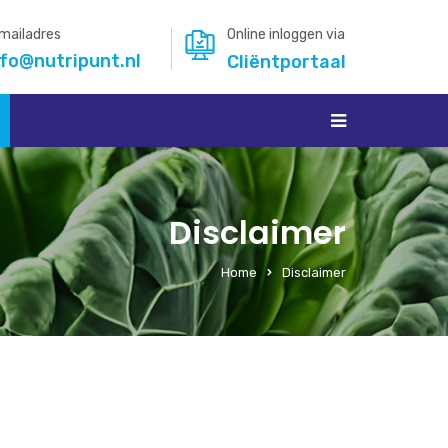
mailadres
Online inloggen via
nfo@nutripunt.nl
Cliëntportaal
Disclaimer
Home
Disclaimer