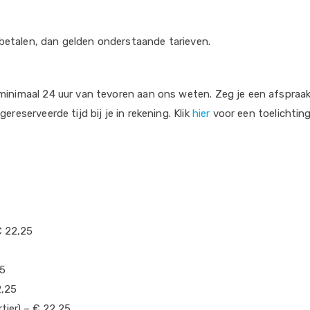
f betalen, dan gelden onderstaande tarieven.
inimaal 24 uur van tevoren aan ons weten. Zeg je een afspraak k
reserveerde tijd bij je in rekening. Klik
hier
voor een toelichting
€ 22,25
25
,25
tier) – € 22,25