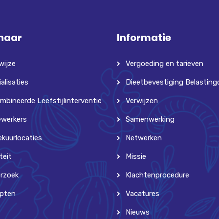
 naar
Informatie
wijze
Vergoeding en tarieven
alisaties
Dieetbevestiging Belasting
mbineerde Leefstijlinterventie
Verwijzen
werkers
Samenwerking
ekuurlocaties
Netwerken
teit
Missie
rzoek
Klachtenprocedure
pten
Vacatures
Nieuws