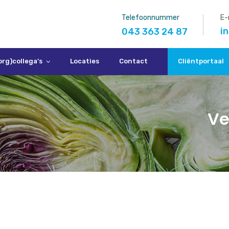
Telefoonnummer
E-
i
043 363 24 87
org)collega’s
Locaties
Contact
Cliëntportaal
Ve