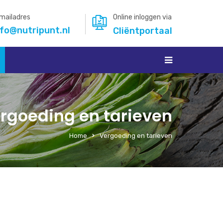
mailadres
Online inloggen via
nfo@nutripunt.nl
Cliëntportaal
rgoeding en tarieven
Home
Vergoeding en tarieven