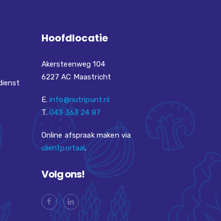
Hoofdlocatie
Akersteenweg 104
6227 AC Maastricht
dienst
E.
info@nutripunt.nl
T.
043 363 24 87
Online afspraak maken via
cliëntportaal
.
Volg ons!