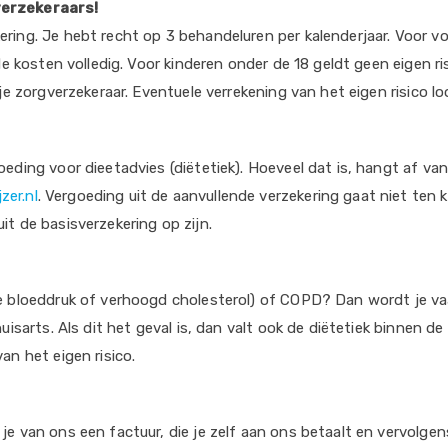
verzekeraars!
ing. Je hebt recht op 3 behandeluren per kalenderjaar. Voor vol
de kosten volledig. Voor kinderen onder de 18 geldt geen eigen ris
je zorgverzekeraar. Eventuele verrekening van het eigen risico lo
ding voor dieetadvies (diëtetiek). Hoeveel dat is, hangt af van je
zer.nl
. Vergoeding uit de aanvullende verzekering gaat niet ten ko
it de basisverzekering op zijn.
ge bloeddruk of verhoogd cholesterol) of COPD? Dan wordt je v
uisarts. Als dit het geval is, dan valt ook de diëtetiek binnen d
an het eigen risico.
e van ons een factuur, die je zelf aan ons betaalt en vervolgens 