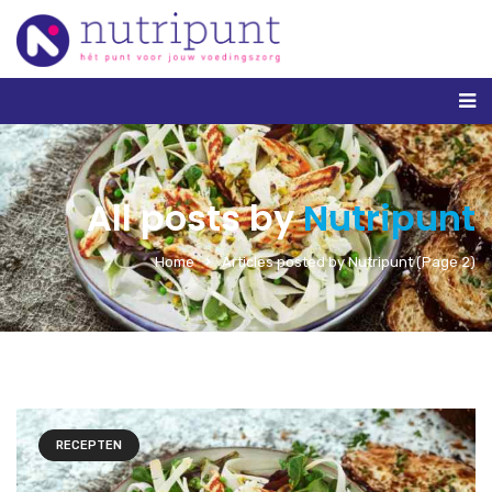
All posts by
Nutripunt
Home
Articles posted by Nutripunt
(Page 2)
RECEPTEN