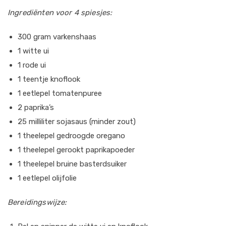
Ingrediënten voor 4 spiesjes:
300 gram varkenshaas
1 witte ui
1 rode ui
1 teentje knoflook
1 eetlepel tomatenpuree
2 paprika’s
25 milliliter sojasaus (minder zout)
1 theelepel gedroogde oregano
1 theelepel gerookt paprikapoeder
1 theelepel bruine basterdsuiker
1 eetlepel olijfolie
Bereidingswijze: