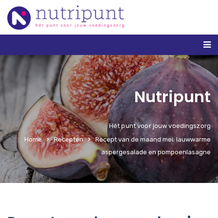
Nutripunt
Hét punt voor jouw voedingszorg
Home
Recepten
Recept van de maand mei: lauwwarme
aspergesalade en pompoenlasagne