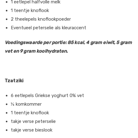
1 eetlepel halfvolle melk
1 teentje knoflook
2 theelepels knoflookpoeder
Eventueel peterselie als kleuraccent
Voedingswaarde per portie: 85 kcal, 4 gram eiwit, 5 gram
vet en 9 gram koolhydraten.
Tzatziki
6 eetlepels Griekse yoghurt 0% vet
¼ komkommer
1 teentje knoflook
takje verse peterselie
takje verse bieslook