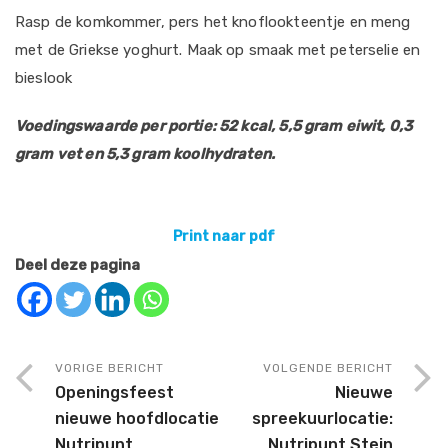
Rasp de komkommer, pers het knoflookteentje en meng
met de Griekse yoghurt. Maak op smaak met peterselie en
bieslook
Voedingswaarde per portie: 52 kcal, 5,5 gram eiwit, 0,3
gram vet en 5,3 gram koolhydraten.
Print naar pdf
Deel deze pagina
VORIGE BERICHT
VOLGENDE BERICHT
Openingsfeest
Nieuwe
nieuwe hoofdlocatie
spreekuurlocatie:
Nutripunt
Nutripunt Stein