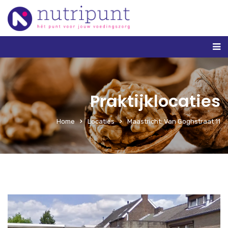
Praktijklocaties
Home
Locaties
Maastricht: Van Goghstraat 11