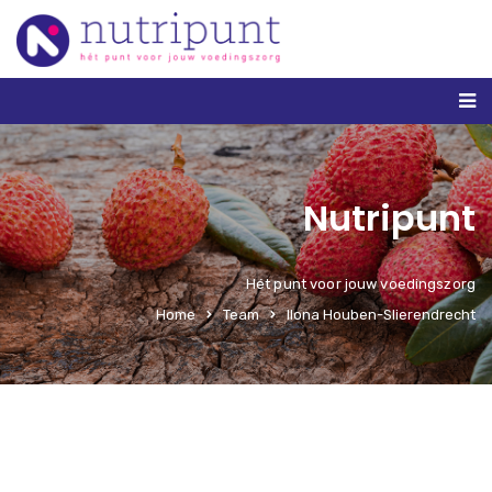
Nutripunt
Hét punt voor jouw voedingszorg
Home
Team
Ilona Houben-Slierendrecht