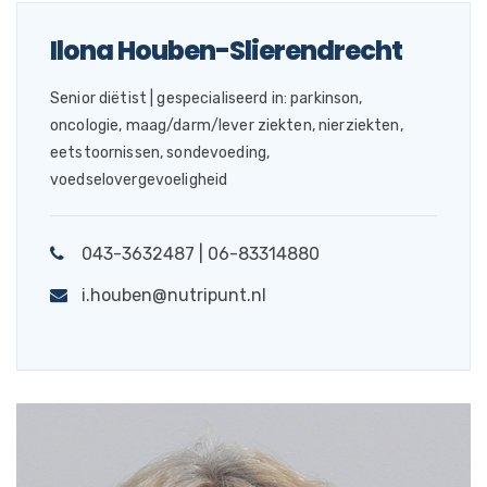
Ilona Houben-Slierendrecht
Senior diëtist | gespecialiseerd in: parkinson,
oncologie, maag/darm/lever ziekten, nierziekten,
eetstoornissen, sondevoeding,
voedselovergevoeligheid
043-3632487 | 06-83314880
i.houben@nutripunt.nl