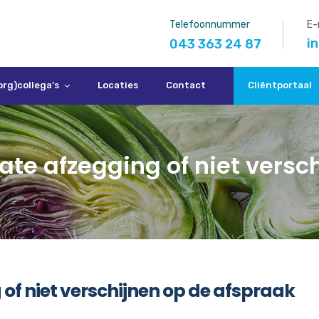
Telefoonnummer
E-
i
043 363 24 87
org)collega’s
Locaties
Contact
Cliëntportaal
late afzegging of niet vers
g of niet verschijnen op de afspraak