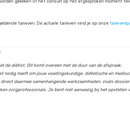
an worden gekeken of het consult op het afgesproken moment tel
ldende tarieven. De actuele tarieven vind je op onze
tarievenp
:
 met de diëtist. Dit komt overeen met de duur van de afspraak.
iëtist nodig heeft om jouw voedingskundige, diëtetische en medis
 de direct daarmee samenhangende werkzaamheden, zoals dossierv
en zorgprofessionals. Je bent niet aanwezig bij het opstellen v