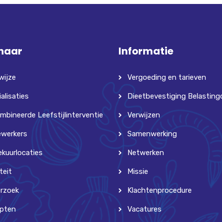
 naar
Informatie
wijze
Vergoeding en tarieven
alisaties
Dieetbevestiging Belasting
mbineerde Leefstijlinterventie
Verwijzen
werkers
Samenwerking
ekuurlocaties
Netwerken
teit
Missie
rzoek
Klachtenprocedure
pten
Vacatures