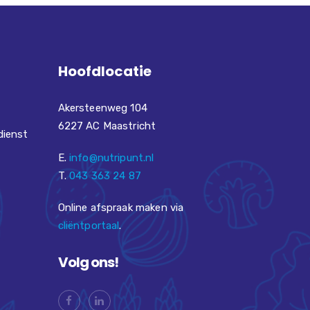
Hoofdlocatie
Akersteenweg 104
6227 AC Maastricht
dienst
E.
info@nutripunt.nl
T.
043 363 24 87
Online afspraak maken via
cliëntportaal
.
Volg ons!