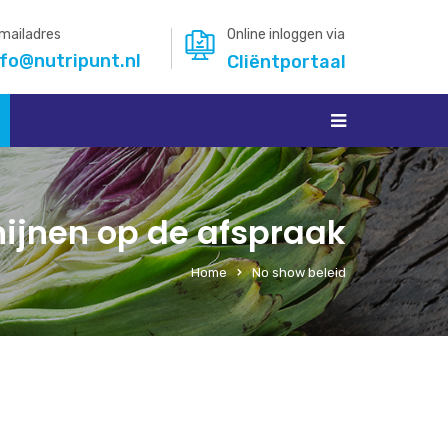
mailadres
Online inloggen via
nfo@nutripunt.nl
Cliëntportaal
chijnen op de afspraak
Home
No show beleid