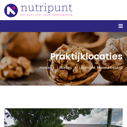
Praktijklocaties
Home
Locaties
Limbricht: Molenstraat 12