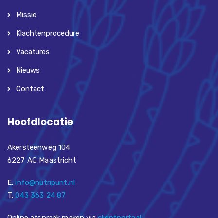
Missie
Klachtenprocedure
Vacatures
Nieuws
Contact
Hoofdlocatie
Akersteenweg 104
6227 AC Maastricht
E.
info@nutripunt.nl
T.
043 363 24 87
Online afspraak maken via
cliëntportaal
.