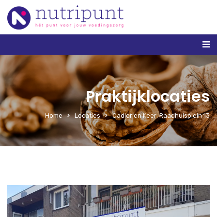
Praktijklocaties
Home
Locaties
Cadier en Keer: Raadhuisplein 13